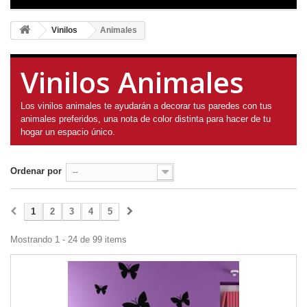
Vinilos
Animales
Vinilos Animales
Los vinilos animales te ayudarán a decorar tus paredes con tus
animales preferidos, una nota de color distinta para hacer de tu
hogar un espacio único.
Ordenar por
--
1
2
3
4
5
Mostrando 1 - 24 de 99 items