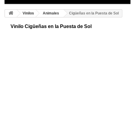
Vinilos
Animales
Cigüeñas en la Puesta de Sol
Vinilo Cigüeñas en la Puesta de Sol
Precioso vinilo decorativo. Una representación típica de la puesta de sol
con una hermosa pareja de cigüeñas. Decora de una forma divertida y
económica.