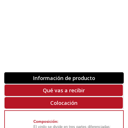
Orientación
ORIGINAL
INVERTIR
-
+
Unidades
Antes 00.00 €
Hoy
00.00 €
COMPRAR
-50%
Rf. V5018
Información de producto
Qué vas a recibir
Colocación
Composición:
El vinilo se divide en tres partes diferenciadas: