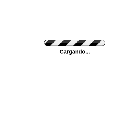
Personaliza el Color del Vinilo
Cargando...
Color de su pared
Mas...
Pon tu foto de Fondo
SUBIR
Personaliza la Medida (ancho x alto)