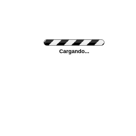
Personaliza el Color del Vinilo
Cargando...
Color de su pared
Mas...
Pon tu foto de Fondo
SUBIR
Personaliza la Medida (ancho x alto)