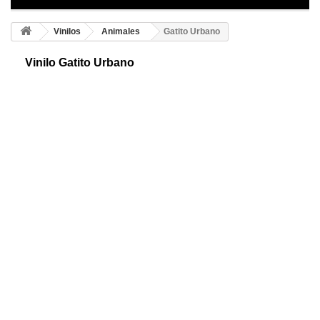
Vinilos
Animales
Gatito Urbano
Vinilo Gatito Urbano
Gatito urbano adhesivo. Los gatos siempre han sido un motivo de
decoración muy recurrido. Te mostramos una hermosa gata en los
tejados de un castillo.