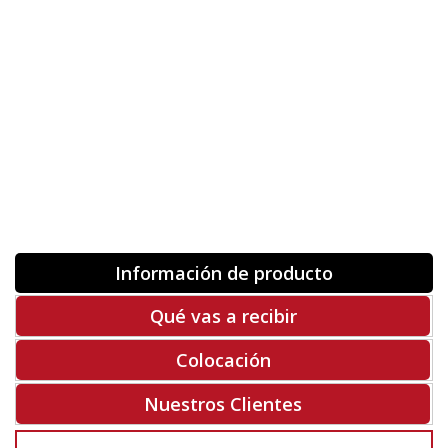
Orientación
ORIGINAL
INVERTIR
-
+
Unidades
Antes 00.00 €
Hoy
00.00 €
COMPRAR
-50%
Rf. V5003
Información de producto
Qué vas a recibir
Colocación
Nuestros Clientes