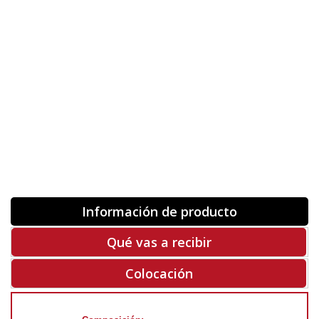
Orientación
ORIGINAL
INVERTIR
-
+
Unidades
Antes 00.00 €
Hoy
00.00 €
COMPRAR
-50%
Rf. X5005
Información de producto
Qué vas a recibir
Colocación