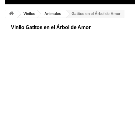
Vinilos
Animales
Gatitos en el Árbol de Amor
Vinilo Gatitos en el Árbol de Amor
Presume de decoración creativa con este simpático vinilo de una pareja
de gatitos entre un árbol de corazones, además podrás seleccionar dos
colores.
Color 1
Color 2