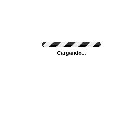
Personaliza el Color del Vinilo
Cargando...
Color de su pared
Mas...
Pon tu foto de Fondo
SUBIR
Personaliza la Medida (ancho x alto)