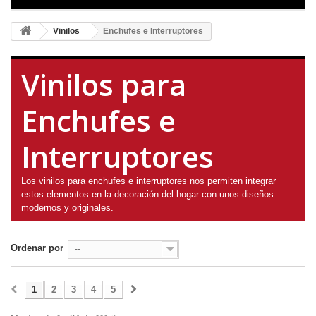
Vinilos
Enchufes e Interruptores
Vinilos para
Enchufes e
Interruptores
Los vinilos para enchufes e interruptores nos permiten integrar
estos elementos en la decoración del hogar con unos diseños
modernos y originales.
Ordenar por
--
1
2
3
4
5