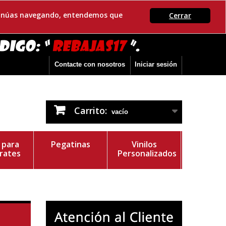
ontinúas navegando, entendemos que
Cerrar
Contacte con nosotros
Iniciar sesión
Carrito:
vacío
s para
Pegatinas
Vinilos
rates
Personalizados