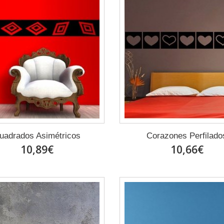
uadrados Asimétricos
Corazones Perfilado
10,89€
10,66€