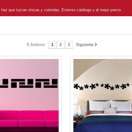
 haz que luzcan únicas y coloridas. Extenso catálogo y al mejor precio.
Anterior
1
2
3
Siguiente