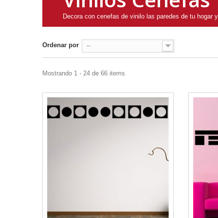
Decora con cenefas de vinilo las paredes de tu hogar y
Ordenar por
--
Mostrando 1 - 24 de 66 items