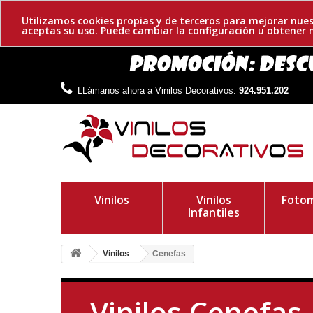
Utilizamos cookies propias y de terceros para mejorar nues
aceptas su uso. Puede cambiar la configuración u obtene
LLámanos ahora a Vinilos Decorativos:
924.951.202
Vinilos
Vinilos
Fotom
Infantiles
Vinilos
Cenefas
Vinilos Cenefas