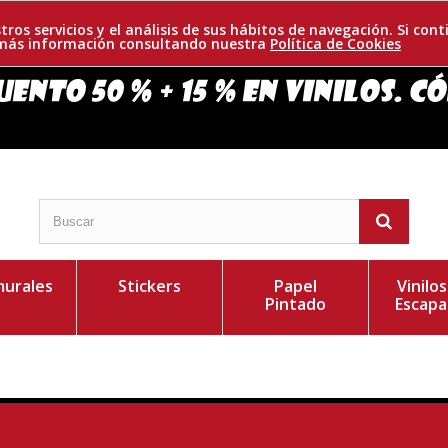
tros servicios y el análisis de sus hábitos de navegación. Si c
r más información consultando nuestra
Política de Cookies
urales
Stickers
Papel
Vinilo
Pintado
Escapa