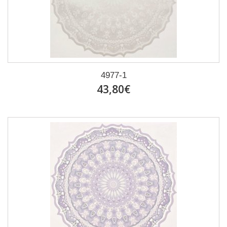
4977-1
43,80€