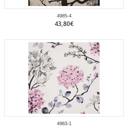
4985-4
43,80€
4983-1