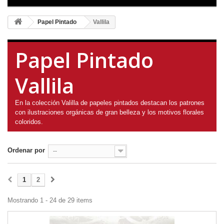
Papel Pintado
Vallila
Papel Pintado
Vallila
En la colección Valilla de papeles pintados destacan los patrones
con ilustraciones orgánicas de gran belleza y los motivos florales
coloridos.
Ordenar por
--
1
2
Mostrando 1 - 24 de 29 items