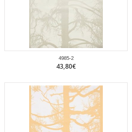
4985-2
43,80€