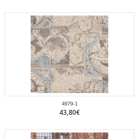
4979-1
43,80€