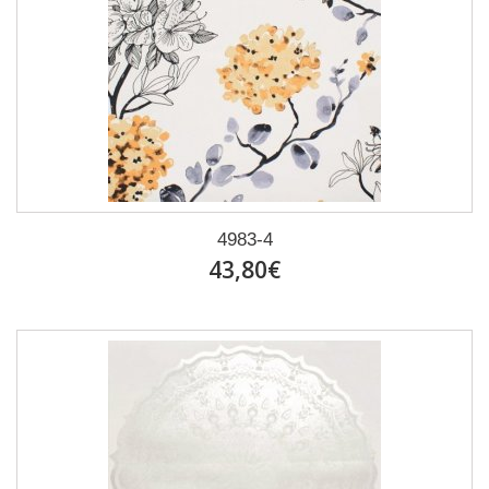
4983-4
43,80€