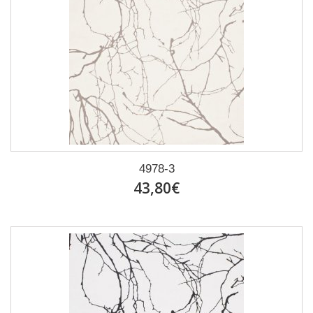
4978-3
43,80€