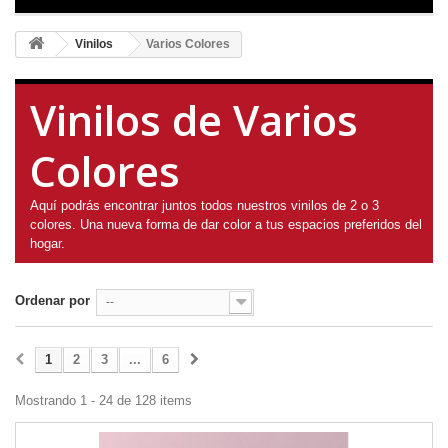
Vinilos
Varios Colores
Vinilos de Varios
Colores
Aquí podrás encontrar juntos todos nuestros vinilos de 2 o 3
colores. Una nueva forma de dar color a tus espacios preferidos del
hogar.
Ordenar por
--
1
2
3
...
6
Mostrando 1 - 24 de 128 items