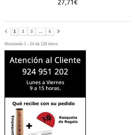
27,71€
1
2
3
...
6
Mostrando 1 - 24 de 128 items