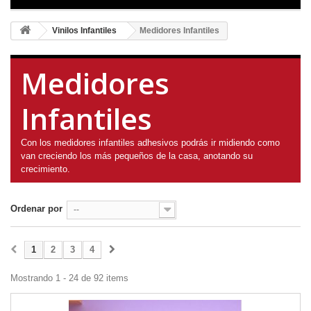
Vinilos Infantiles
Medidores Infantiles
Medidores
Infantiles
Con los medidores infantiles adhesivos podrás ir midiendo como
van creciendo los más pequeños de la casa, anotando su
crecimiento.
Ordenar por
--
1
2
3
4
Mostrando 1 - 24 de 92 items