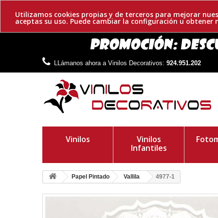
Utilizamos cookies propias y de terceros para mejorar nues
aceptas su uso. Puede cambiar la configuración u obtene
LLámanos ahora a Vinilos Decorativos:
924.951.202
Vinilos
Vinilos
Fotom
Infantiles
Papel Pintado
Vallila
4977-1