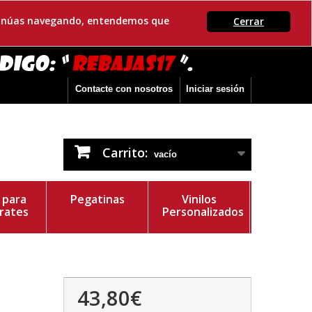
ontinúas navegando, entendemos que
Cerrar
Contacte con nosotros
Iniciar sesión
Carrito:
vacío
s para
Pegatinas
Vinilos
rates
Personalizados
43,80€