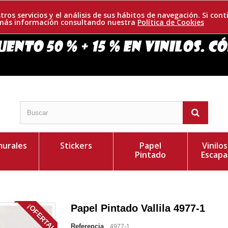
tros servicios y el análisis de sus hábitos de navegación. Si c
r más información consultando nuestra
Política de Cookies
urales
Stickers
Papel
Vinilo
Pintado
Escapa
¡OFERTA!
Papel Pintado Vallila 4977-1
Referencia
4977-1