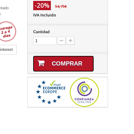
-20%
54,75€
ntado
s.
IVA Incluido
Cantidad
nterest
COMPRAR