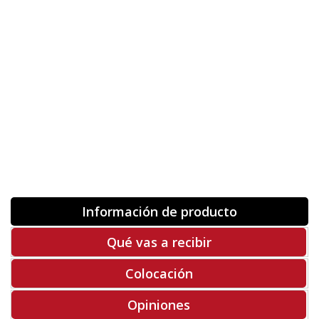
Orientación
ORIGINAL
INVERTIR
-
+
Unidades
Antes 00.00 €
Hoy
00.00 €
COMPRAR
-50%
Rf. X5406
Información de producto
Qué vas a recibir
Colocación
Opiniones