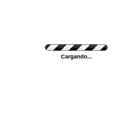
Personaliza el Color del Vinilo
Cargando...
Color de su pared
Mas...
Pon tu foto de Fondo
SUBIR
Personaliza la Medida (ancho x alto)