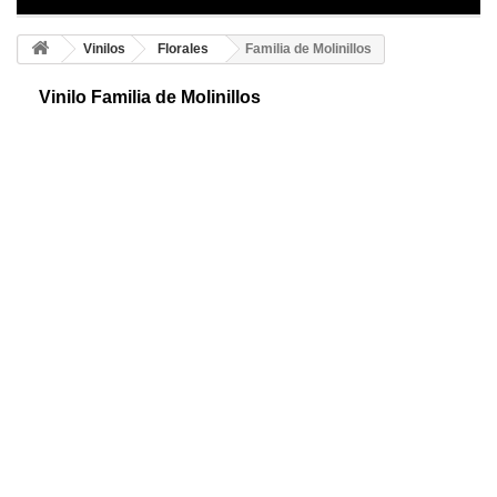
Vinilos
Florales
Familia de Molinillos
Vinilo Familia de Molinillos
Vinilo adhesivo familia de molinillos, compuesto por cinco figuras
independientes aportarán a tu espacio un toque creativo,
personalizable en dos colores
Color 1
Color 2