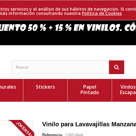
tros servicios y el análisis de sus hábitos de navegación. Si c
r más información consultando nuestra
Política de Cookies
urales
Stickers
Papel
Vinilo
Pintado
Escapa
¡OFERTA!
Vinilo para Lavavajillas Manzan
Referencia
L005-Mate