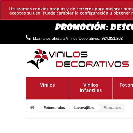
Utilizamos cookies propias y de terceros para mejorar nues
aceptas su uso. Puede cambiar la configuración u obtene
LLámanos ahora a Vinilos Decorativos:
924.951.202
Vinilos
Vinilos
Fotom
Infantiles
Fotomurales
Lavavajillas
Manzanas