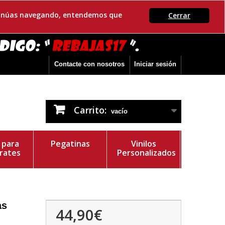
ontinúas navegando, entendemos que
Cerrar
Contacte con nosotros
Iniciar sesión
Carrito:
vacío
s para
Pegatinas
Vinilos
rates
Personalizados
as
44,90€