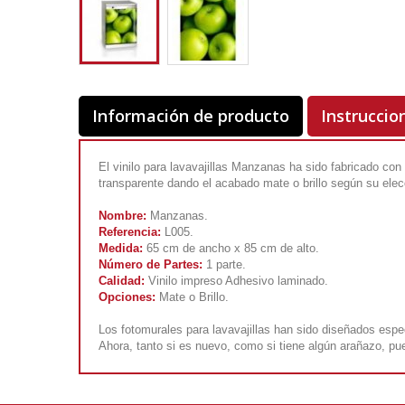
Información de producto
Instruccio
El vinilo para lavavajillas Manzanas ha sido fabricado con
transparente dando el acabado mate o brillo según su elec
Nombre:
Manzanas.
Referencia:
L005.
Medida:
65 cm de ancho x 85 cm de alto.
Número de Partes:
1 parte.
Calidad:
Vinilo impreso Adhesivo laminado.
Opciones:
Mate o Brillo.
Los fotomurales para lavavajillas han sido diseñados esp
Ahora, tanto si es nuevo, como si tiene algún arañazo, pue