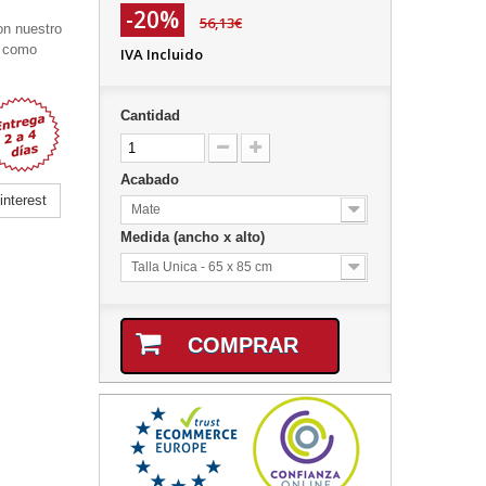
-20%
56,13€
on nuestro
a como
IVA Incluido
Cantidad
Acabado
nterest
Mate
Medida (ancho x alto)
Talla Unica - 65 x 85 cm
COMPRAR