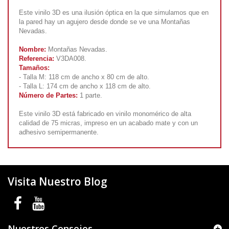
Este vinilo 3D es una ilusión óptica en la que simulamos que en
la pared hay un agujero desde donde se ve una Montañas
Nevadas.
Nombre:
Montañas Nevadas.
Referencia:
V3DA008.
Tamaños:
- Talla M: 118 cm de ancho x 80 cm de alto.
- Talla L: 174 cm de ancho x 118 cm de alto.
Número de Partes:
1 parte.
Este vinilo 3D está fabricado en vinilo monomérico de alta
calidad de 75 micras, impreso en un acabado mate y con un
adhesivo semipermanente.
Visita Nuestro Blog
Nuestros Consejos