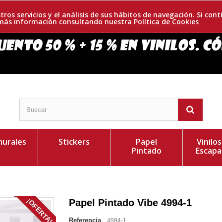
tros servicios y el análisis de sus hábitos de navegación. Si c
r más información consultando nuestra
Política de Cookies
urales
Stickers
Papel
Vinilo
Pintado
Escapa
¡OFERTA!
Papel Pintado Vibe 4994-1
Referencia
4994-1