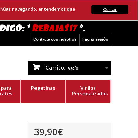
ontinúas navegando, entendemos que
Cerrar
Contacte con nosotros
Iniciar sesión
Carrito:
vacío
s para
Pegatinas
Vinilos
rates
Personalizados
39,90€