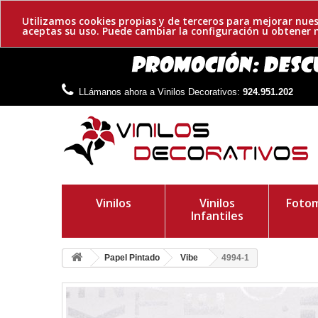
Utilizamos cookies propias y de terceros para mejorar nues
aceptas su uso. Puede cambiar la configuración u obtene
LLámanos ahora a Vinilos Decorativos:
924.951.202
Vinilos
Vinilos
Fotom
Infantiles
Papel Pintado
Vibe
4994-1