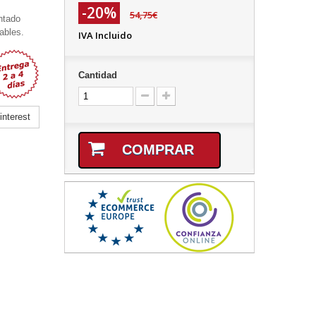
-20%
54,75€
ntado
ables.
IVA Incluido
Cantidad
nterest
COMPRAR