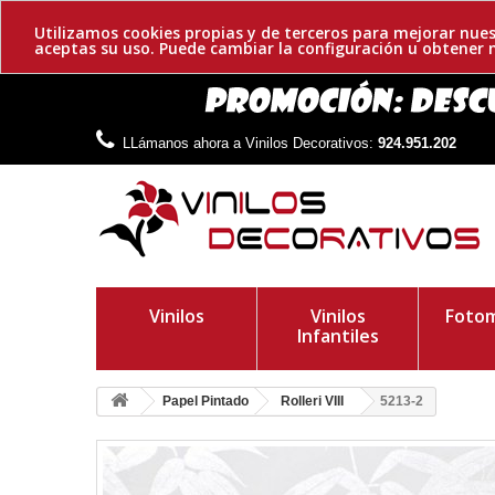
Utilizamos cookies propias y de terceros para mejorar nues
aceptas su uso. Puede cambiar la configuración u obtene
LLámanos ahora a Vinilos Decorativos:
924.951.202
Vinilos
Vinilos
Fotom
Infantiles
Papel Pintado
Rolleri VIII
5213-2