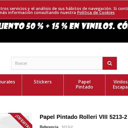
tros servicios y el análisis de sus hábitos de navegación. Si c
r más información consultando nuestra
Política de Cookies
urales
Stickers
Papel
Vinilo
Pintado
Escapa
¡OFERTA!
Papel Pintado Rolleri VIII 5213-2
Referencia
5213-2