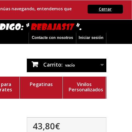
ontinúas navegando, entendemos que
Cerrar
Contacte con nosotros
Iniciar sesión
Carrito:
vacío
s para
Pegatinas
Vinilos
rates
Personalizados
43,80€