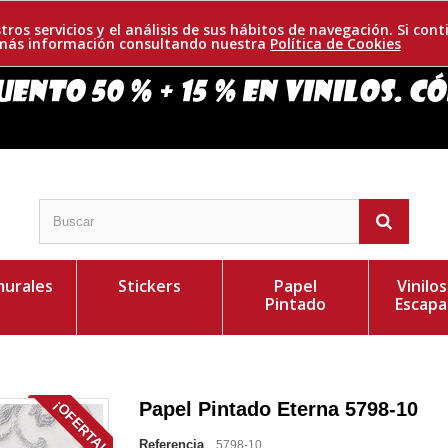
tros servicios y el análisis de sus hábitos de navegación. Si c
r más información consultando nuestra
Política de Cookies
urales
Stickers
Papel
Vinilo
Pintado
Escapa
¡OFERTA!
Papel Pintado Eterna 5798-10
Referencia
5798-10