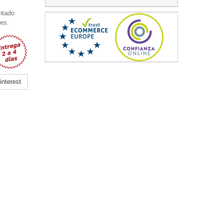
ntado
les.
nterest