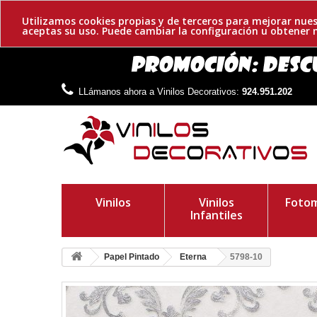
Utilizamos cookies propias y de terceros para mejorar nues
aceptas su uso. Puede cambiar la configuración u obtene
LLámanos ahora a Vinilos Decorativos:
924.951.202
Vinilos
Vinilos
Fotom
Infantiles
Papel Pintado
Eterna
5798-10