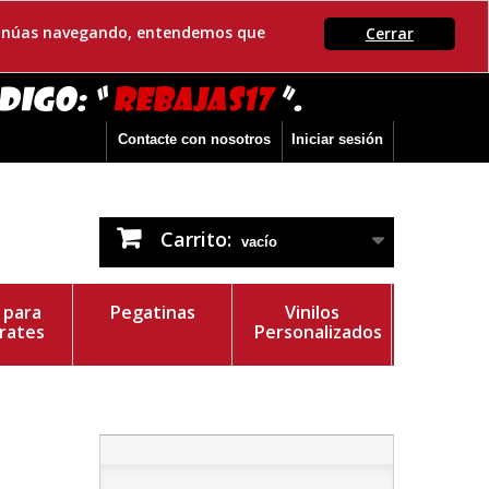
ontinúas navegando, entendemos que
Cerrar
Contacte con nosotros
Iniciar sesión
Carrito:
vacío
s para
Pegatinas
Vinilos
rates
Personalizados