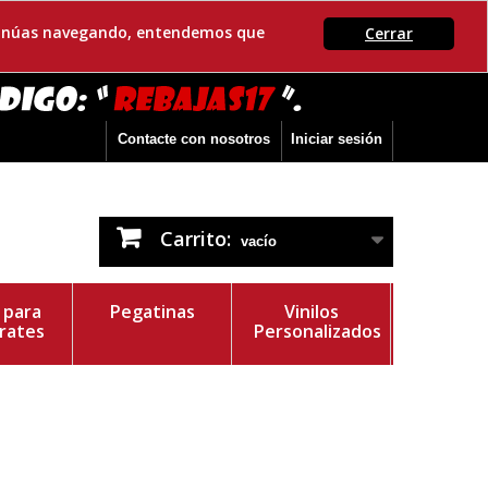
ontinúas navegando, entendemos que
Cerrar
Contacte con nosotros
Iniciar sesión
Carrito:
vacío
s para
Pegatinas
Vinilos
rates
Personalizados
r del Vinilo