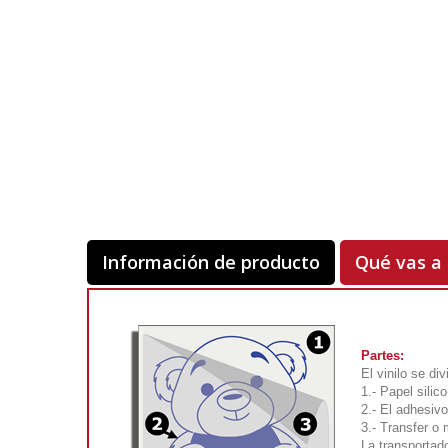
Información de producto
Qué vas a 
Partes:
El vinilo se di
1.- Papel silic
2.- El adhesivo
3.- Transfer o
La transportad