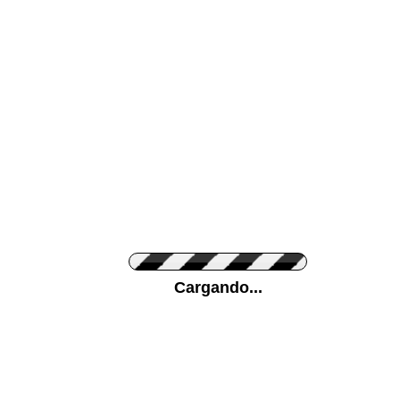
Color de su pared
Pon tu foto de Fo
Cargando...
Personaliza la Med
Nombre