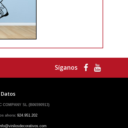
Síganos
 Datos
 COMPANY SL (B06590913)
os ahora:
924.951.202
info@vinilosdecorativos.com