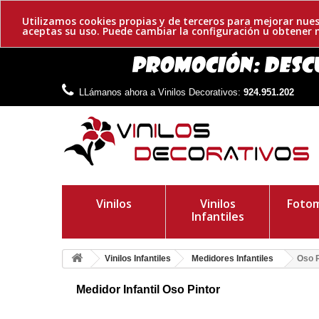
Utilizamos cookies propias y de terceros para mejorar nues
aceptas su uso. Puede cambiar la configuración u obtene
LLámanos ahora a Vinilos Decorativos:
924.951.202
Vinilos
Vinilos
Fotom
Infantiles
Vinilos Infantiles
Medidores Infantiles
Oso P
Medidor Infantil Oso Pintor
Precioso medidor infantil del osito pintor. Personaliza con el
forma divertida para que los peques se midan.