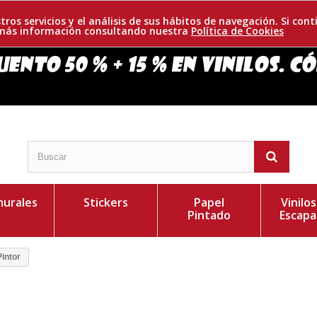
tros servicios y el análisis de sus hábitos de navegación. Si c
r más información consultando nuestra
Política de Cookies
urales
Stickers
Papel
Vinilo
Pintado
Escapa
intor
 nombre de tus hijos su ambiente, además de ser una
Personaliza el Colo