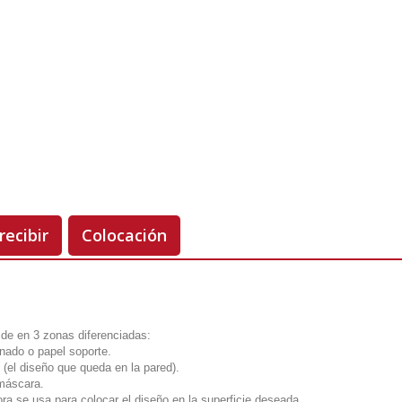
Orientación
Unidades
Antes 00.00 €
Hoy
00.00 €
-50%
recibir
Colocación
vide en 3 zonas diferenciadas:
onado o papel soporte.
 (el diseño que queda en la pared).
 máscara.
ora se usa para colocar el diseño en la superficie deseada.