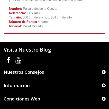
Nombre:
Paisaje desde la Cueva.
Referencia:
FTS0483.
Tamaño:
360 cm de ancho x 254 cm de alto.
Número de Partes:
4 partes.
Material:
Papel Pintado.
Visita Nuestro Blog
Nuestros Consejos
Información
Condiciones Web