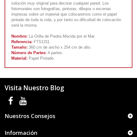
solución muy original para decorar cualquier pared. Los
fotomurales son fotografías, pinturas, dibujos o escenas
impresas sobre un material que colocaremos como el papel
pintado de toda la vida, y por tanto su dificultad de colocación
será la misma.
Nombre:
La Orilla de Piedra Mecida por el Mar.
Referencia:
FTS1311.
Tamaño:
360 cm de ancho x 254 cm de alto.
Número de Partes:
4 partes.
Material:
Papel Pintado.
Visita Nuestro Blog
Nuestros Consejos
Información