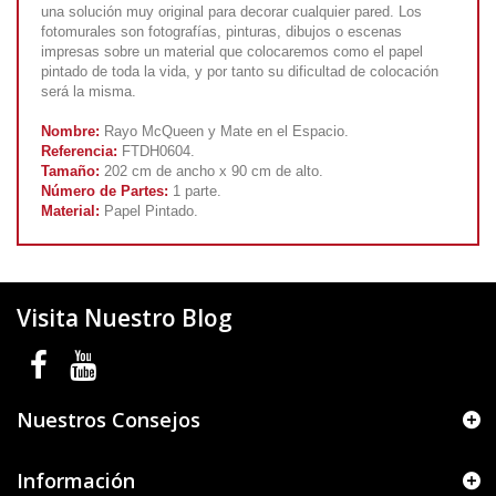
una solución muy original para decorar cualquier pared. Los
fotomurales son fotografías, pinturas, dibujos o escenas
impresas sobre un material que colocaremos como el papel
pintado de toda la vida, y por tanto su dificultad de colocación
será la misma.
Nombre:
Rayo McQueen y Mate en el Espacio.
Referencia:
FTDH0604.
Tamaño:
202 cm de ancho x 90 cm de alto.
Número de Partes:
1 parte.
Material:
Papel Pintado.
Visita Nuestro Blog
Nuestros Consejos
Información