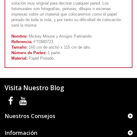
solución muy original para decorar cualquier pared. Los
fotomurales son fotografías, pinturas, dibujos o escenas
impresas sobre un material que colocaremos como el papel
pintado de toda la vida, y por tanto su dificultad de colocación
será la misma.
Nombre:
Mickey Mouse y Amigos Patinando.
Referencia:
FTDM0723.
Tamaño:
160 cm de ancho x 115 cm de alto.
Número de Partes:
1 parte.
Material:
Papel Pintado.
Visita Nuestro Blog
Nuestros Consejos
Información