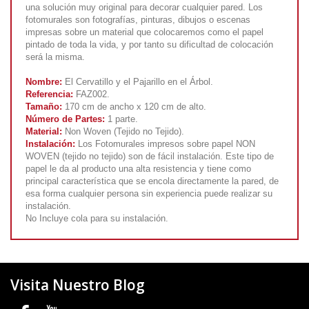
una solución muy original para decorar cualquier pared. Los
fotomurales son fotografías, pinturas, dibujos o escenas
impresas sobre un material que colocaremos como el papel
pintado de toda la vida, y por tanto su dificultad de colocación
será la misma.
Nombre:
El Cervatillo y el Pajarillo en el Árbol.
Referencia:
FAZ002.
Tamaño:
170 cm de ancho x 120 cm de alto.
Número de Partes:
1 parte.
Material:
Non Woven (Tejido no Tejido).
Instalación:
Los Fotomurales impresos sobre papel NON
WOVEN (tejido no tejido) son de fácil instalación. Este tipo de
papel le da al producto una alta resistencia y tiene como
principal característica que se encola directamente la pared, de
esa forma cualquier persona sin experiencia puede realizar su
instalación.
No Incluye cola para su instalación.
Visita Nuestro Blog