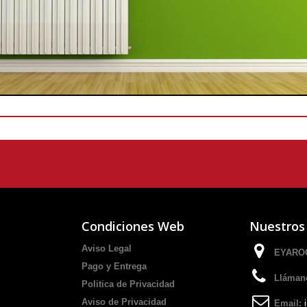
Condiciones Web
Nuestros
Aviso Legal
EYAROC
Pago y Entrega
Lláman
Politica de Privacidad
Aviso de Privacidad
Email: