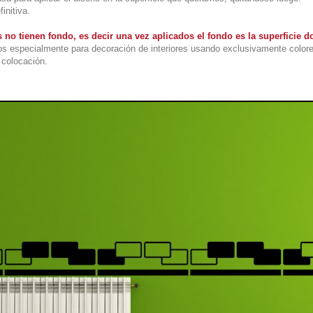
initiva.
 no tienen fondo, es decir una vez aplicados el fondo es la superficie
s especialmente para decoración de interiores usando exclusivamente colore
colocación.