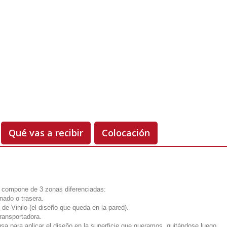
Unidades
Antes 00.00 €
Hoy
00.00 €
-50%
Qué vas a recibir
Colocación
 compone de 3 zonas diferenciadas:
onado o trasera.
 de Vinilo (el diseño que queda en la pared).
transportadora.
usa para aplicar el diseño en la superficie que queramos, quitándose luego.