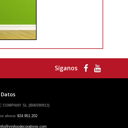
Síganos
 Datos
 COMPANY SL (B06590913)
os ahora:
924.951.202
info@vinilosdecorativos.com