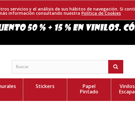
tros servicios y el análisis de sus hábitos de navegación. Si c
r más información consultando nuestra
Política de Cookies
urales
Stickers
Papel
Vinilo
Pintado
Escapa
buscando con este original diseño. Ideal para que
Personaliza el Colo