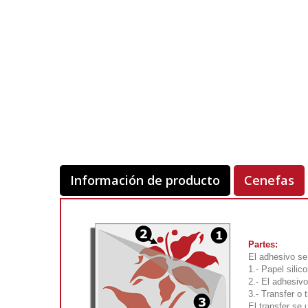
Información de producto
Cenefas
Partes:
El adhesivo se
1.- Papel silic
2.- El adhesivo
3.- Transfer o 
El transfer se 