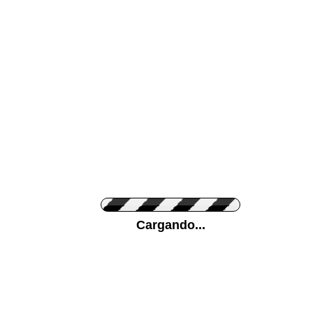
Color de su pared
Pon tu foto de Fo
Cargando...
Personaliza la Med
Orientación