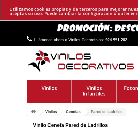
Utilizamos cookies propias y de terceros para mejorar nues
aceptas su uso. Puede cambiar la configuración u obtene
LLámanos ahora a Vinilos Decorativos:
924.951.202
Vinilos
Vinilos
Fotom
Infantiles
Vinilos
Cenefas
Pared de Ladrillos
Vinilo Cenefa Pared de Ladrillos
Cenefa adhesiva de ladrillos. Consigue el estilo que estabas 
ofrezcas personalidad y creatividad a tu hogar.