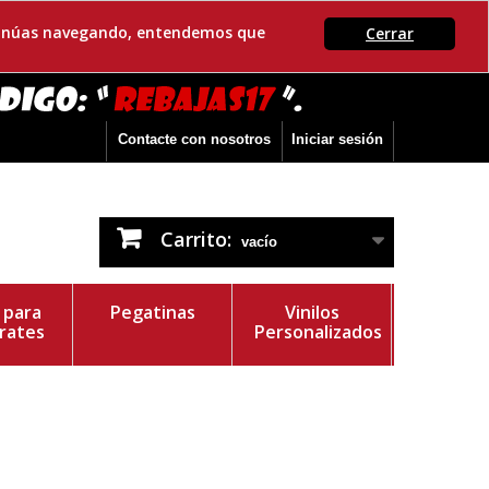
ontinúas navegando, entendemos que
Cerrar
Contacte con nosotros
Iniciar sesión
Carrito:
vacío
s para
Pegatinas
Vinilos
rates
Personalizados
r del Vinilo