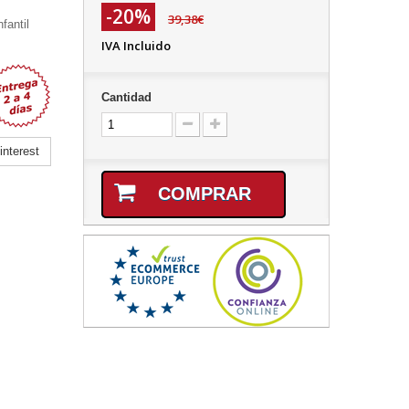
-20%
39,38€
fantil
IVA Incluido
Cantidad
nterest
COMPRAR