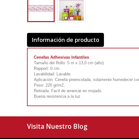
Información de producto
Cenefas Adhesivas Infantiles
Tamaño del Rollo: 5 m x 13,0 cm (alto).
Rapport: 0 cm.
Lavabilidad: Lavable.
Aplicación: Cenefa preencolada, solamente humedecer co
Peso: 220 gr/m2.
Retirada: Facil de arrancar en mojado.
Buena resistencia a la luz.
Visita Nuestro Blog