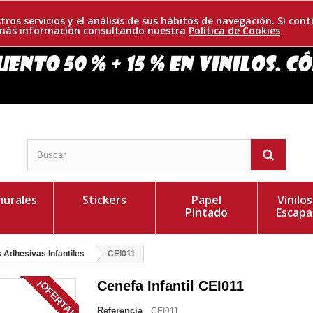
tros servicios y el análisis de sus hábitos de navegación. Si c
r más información consultando nuestra
Política de Cookies
urales
Stickers
Papel
Vinilo
Pintado
Escapa
 Adhesivas Infantiles
CEI011
¡OFERTA!
Cenefa Infantil CEI011
Referencia
CEI011