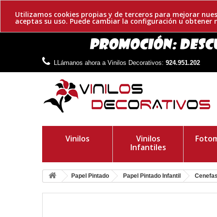
Utilizamos cookies propias y de terceros para mejorar nues
aceptas su uso. Puede cambiar la configuración u obtene
LLámanos ahora a Vinilos Decorativos:
924.951.202
Vinilos
Vinilos
Fotom
Infantiles
Papel Pintado
Papel Pintado Infantil
Cenefas