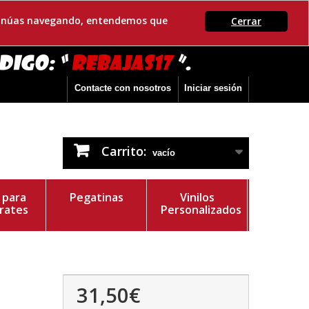
ontinúas navegando, entendemos que
Cerrar
Contacte con nosotros
Iniciar sesión
Carrito:
vacío
s para
Pegatinas
Vinilos
rates
Personalizados
31,50€