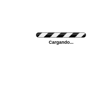
Personaliza el Color del Vinilo
Cargando...
Color de su pared
Mas...
Pon tu foto de Fondo
SUBIR
Personaliza la Medida (ancho x alto)