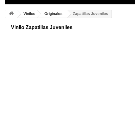
Vinilos
Originales
Zapatillas Juveniles
Vinilo Zapatillas Juveniles
Originales vinilos adhesivos zapatillas juveniles, ideales para decorar
zapateros o habitaciones infantiles. Un precioso diseño que encantará a
todos.