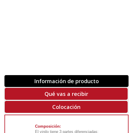
Orientación
ORIGINAL
INVERTIR
-
+
Unidades
Antes 00.00 €
Hoy
00.00 €
COMPRAR
-50%
Rf. V7866
Información de producto
Qué vas a recibir
Colocación
Composición:
El vinilo tiene 3 partes diferenciadas: