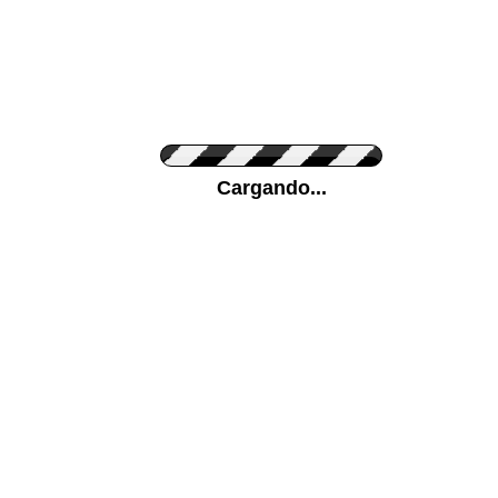
Personaliza el Color del Vinilo
Cargando...
Color de su pared
Mas...
Pon tu foto de Fondo
SUBIR
Personaliza la Medida (ancho x alto)