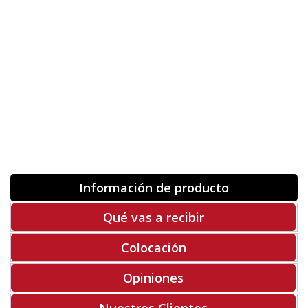
Orientación
ORIGINAL
INVERTIR
-
+
Unidades
Antes 00.00 €
Hoy
00.00 €
COMPRAR
-50%
Rf. V6325
Información de producto
Qué vas a recibir
Colocación
Opiniones