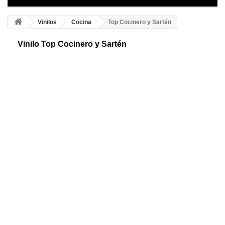
Vinilos
Cocina
Top Cocinero y Sartén
Vinilo Top Cocinero y Sartén
Vinilo de top cocinero. Te presentamos un diseño único y sencillo.
Líneas semicirculares dan forma a una sartén que cocina su comida.
Ideal para tu cocina.