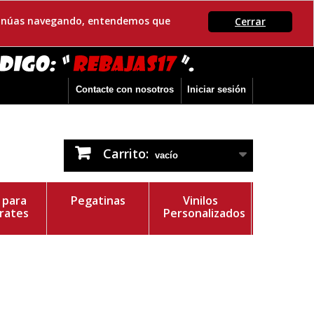
ontinúas navegando, entendemos que
Cerrar
Contacte con nosotros
Iniciar sesión
Carrito:
vacío
s para
Pegatinas
Vinilos
rates
Personalizados
r del Vinilo