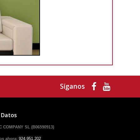
Síganos
 Datos
 COMPANY SL (B06590913)
os ahora:
924.951.202