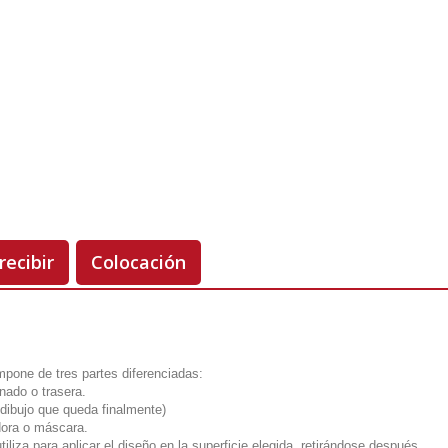
Unidades
Antes 00.00 €
Hoy
00.00 €
-50%
recibir
Colocación
mpone de tres partes diferenciadas:
onado o trasera.
el dibujo que queda finalmente)
dora o máscara.
utiliza para aplicar el diseño en la superficie elegida, retirándose después.