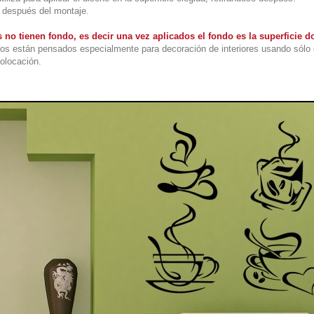
l después del montaje.
 no tienen fondo, es decir una vez aplicados el fondo es la superficie
os están pensados especialmente para decoración de interiores usando sólo 
colocación.