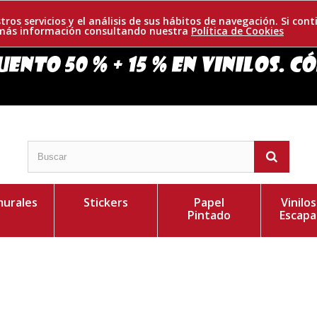
tros servicios y el análisis de sus hábitos de navegación. Si c
r más información consultando nuestra
Política de Cookies
urales
Stickers
Papel
Vinilo
Pintado
Escapa
un original diseño del que presumir. Cada taza la
Personaliza el Colo