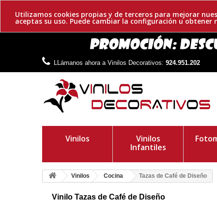
Utilizamos cookies propias y de terceros para mejorar nues
aceptas su uso. Puede cambiar la configuración u obtene
LLámanos ahora a Vinilos Decorativos:
924.951.202
Vinilos
Vinilos
Fotom
Infantiles
Vinilos
Cocina
Tazas de Café de Diseño
Vinilo Tazas de Café de Diseño
Vinilo decorativo de tazas de café de diseño. Les presentamos 
podrás colocar de forma individual.