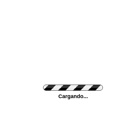
Color de su pared
Pon tu foto de Fo
Cargando...
Personaliza la Med
Orientación