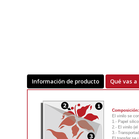
Información de producto
Qué vas a 
Composición:
El vinilo se co
1.- Papel silic
2.- El vinilo (
3.- Transporta
El transfer se 