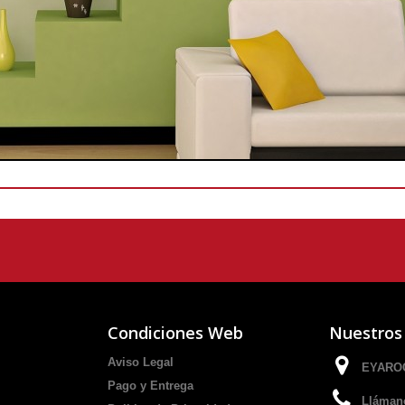
Condiciones Web
Nuestros
Aviso Legal
EYAROC
Pago y Entrega
Lláman