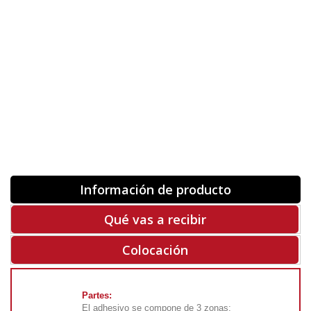
Orientación
ORIGINAL
INVERTIR
-
+
Unidades
Antes 00.00 €
Hoy
00.00 €
COMPRAR
-50%
Rf. V8062
Información de producto
Qué vas a recibir
Colocación
Partes:
El adhesivo se compone de 3 zonas: