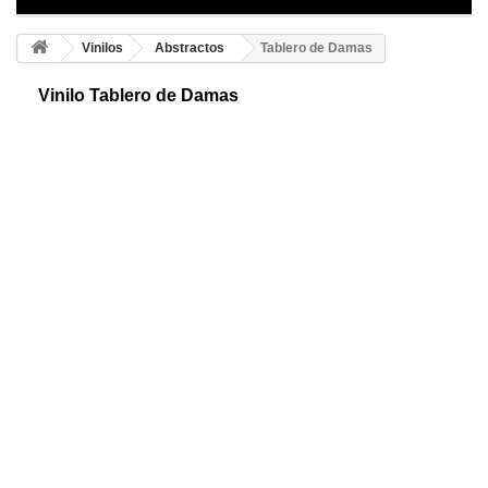
Vinilos
Abstractos
Tablero de Damas
Vinilo Tablero de Damas
Tablero de damas adhesivo. Juego de mesa, dos contrincantes sobre
un tablero a cuadros y fichas en blanco y negro. Las piezas siempre se
moverán en diagonal.