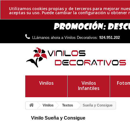
Utilizamos cookies propias y de terceros para mejorar nues
aceptas su uso. Puede cambiar la configuración u obtene
LLámanos ahora a Vinilos Decorativos:
924.951.202
Vinilos
Vinilos
Fotom
Infantiles
Vinilos
Textos
Sueña y Consigue
Vinilo Sueña y Consigue
Adhesivos de frases motivadoras, sueña y consigue. Un elegan
de medidas a elegir. ¡Consigue el tuyo!