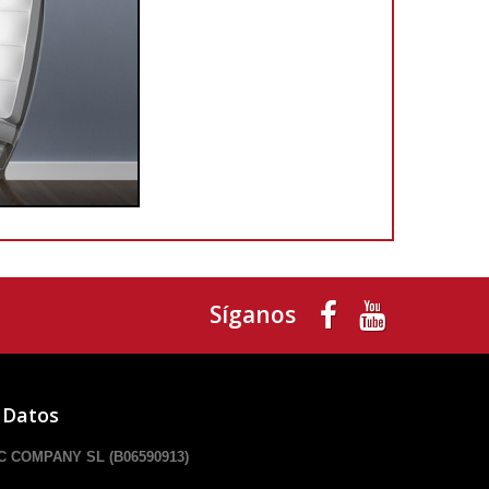
Síganos
 Datos
 COMPANY SL (B06590913)