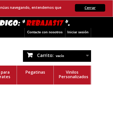
ontinúas navegando, entendemos que
Cerrar
Contacte con nosotros
Iniciar sesión
Carrito:
vacío
s para
Pegatinas
Vinilos
rates
Personalizados
r del Vinilo