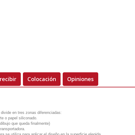
Unidades
Antes 00.00 €
Hoy
00.00 €
-50%
recibir
Colocación
Opiniones
 divide en tres zonas diferenciadas:
te o papel siliconado.
el dibujo que queda finalmente)
transportadora.
ra se utiliza para aplicar el diseño en la superficie elegida.