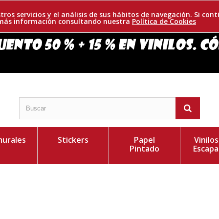
tros servicios y el análisis de sus hábitos de navegación. Si c
r más información consultando nuestra
Política de Cookies
urales
Stickers
Papel
Vinilo
Pintado
Escapa
te diseño disponible en 23 colores y gran variedad
Personaliza el Colo