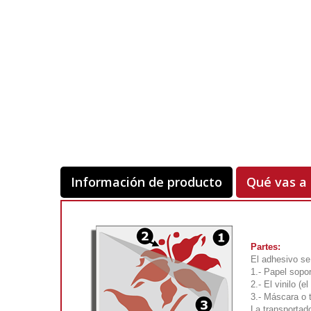
Información de producto
Qué vas a 
Partes:
El adhesivo se
1.- Papel sopor
2.- El vinilo (
3.- Máscara o 
La transportado