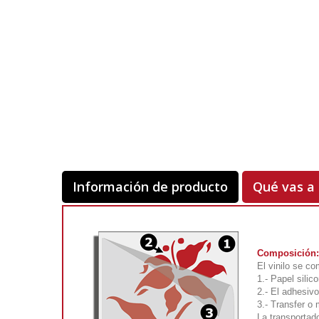
Información de producto
Qué vas a 
Composición:
El vinilo se c
1.- Papel silic
2.- El adhesivo
3.- Transfer o
La transportad