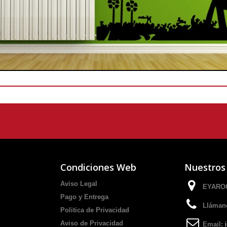
Condiciones Web
Nuestros
Aviso Legal
EYAROC
Pago y Entrega
Lláman
Politica de Privacidad
Aviso de Privacidad
Email: