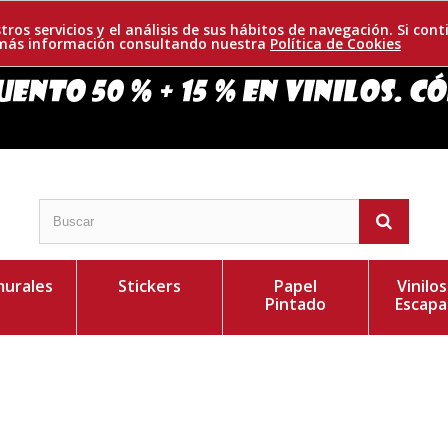
tros servicios y el análisis de sus hábitos de navegación. Si c
r más información consultando nuestra
Política de Cookies
urales
Stickers
Papel
Vinilo
Pintado
Escapa
ta calidad. Con su pedido recibirá instrucciones de
Personaliza el Colo