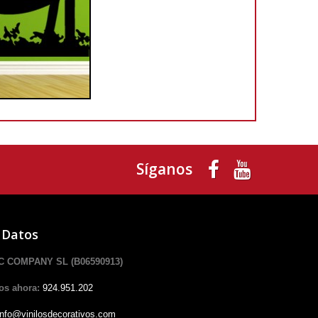
Síganos
 Datos
 COMPANY SL (B06590913)
os ahora:
924.951.202
info@vinilosdecorativos.com