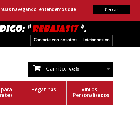
ontinúas navegando, entendemos que
Cerrar
Contacte con nosotros
Iniciar sesión
Carrito:
vacío
s para
Pegatinas
Vinilos
rates
Personalizados
r del Vinilo