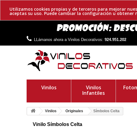
Utilizamos cookies propias y de terceros para mejorar nues
aceptas su uso. Puede cambiar la configuración u obtene
LLámanos ahora a Vinilos Decorativos:
924.951.202
Vinilos
Vinilos
Fotom
Infantiles
Vinilos
Originales
Símbolos Celta
Vinilo Símbolos Celta
Vinilo decorativo celta. Vinilos fabricados en un material de al
colocación y una rasqueta de regalo.