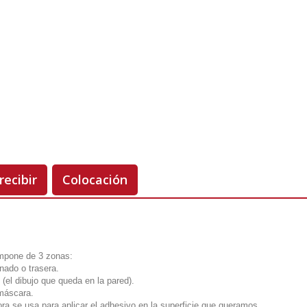
Unidades
Antes 00.00 €
Hoy
00.00 €
-50%
recibir
Colocación
ompone de 3 zonas:
onado o trasera.
 (el dibujo que queda en la pared).
 máscara.
ora se usa para aplicar el adhesivo en la superficie que queramos.