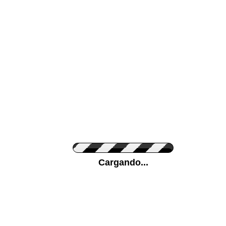
Color de su pared
Pon tu foto de Fo
Cargando...
Personaliza la Med
Orientación