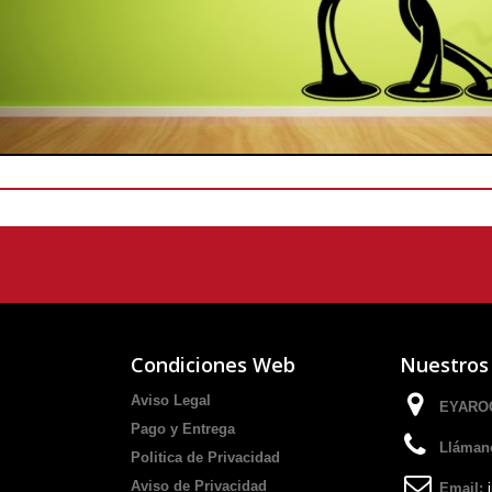
Condiciones Web
Nuestros
Aviso Legal
EYAROC
Pago y Entrega
Lláman
Politica de Privacidad
Aviso de Privacidad
Email: