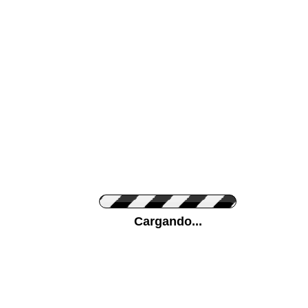
Color de su pared
Pon tu foto de Fo
Cargando...
Personaliza la Med
Orientación