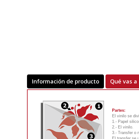
Información de producto
Qué vas a 
Partes:
El vinilo se di
1.- Papel silic
2.- El vinilo.
3.- Transfer o
El transfer se 