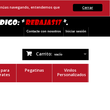
ontinúas navegando, entendemos que
Cerrar
Contacte con nosotros
Iniciar sesión
Carrito:
vacío
s para
Pegatinas
Vinilos
rates
Personalizados
r del Vinilo