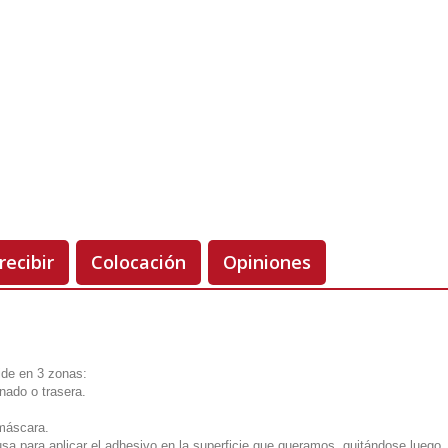
Unidades
Antes 00.00 €
Hoy
00.00 €
-50%
recibir
Colocación
Opiniones
vide en 3 zonas:
onado o trasera.
 máscara.
usa para aplicar el adhesivo en la superficie que queramos, quitándose luego.