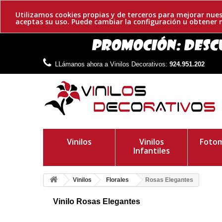
Utilizamos cookies propias y de terceros para mejorar nues
aceptas su uso. Puede cambiar la configuración u obtene
LLámanos ahora a Vinilos Decorativos:
924.951.202
Vinilos
Vinilos
Fotom
Infantiles
Vinilos
Florales
Rosas Elegantes
Vinilo Rosas Elegantes
Rosas adhesivas elegantes. Te presentamos un diseño espectac
ambiente que desees ¡Consigue el tuyo!