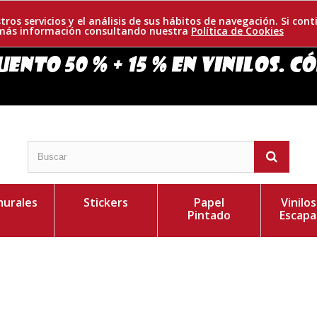
tros servicios y el análisis de sus hábitos de navegación. Si c
r más información consultando nuestra
Política de Cookies
urales
Stickers
Papel
Vinilo
Pintado
Escapa
ular. Atractivo dibujo para decorar en cualquier
Personaliza el Colo