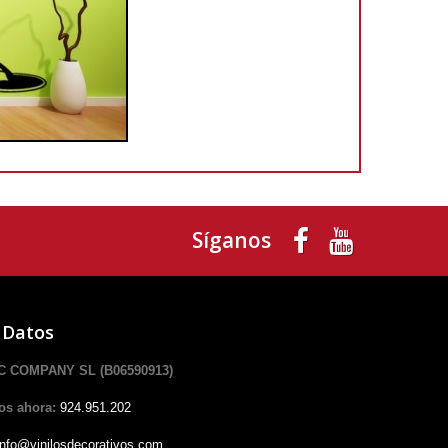
Síganos
 Datos
 COMPANY SL (B06590913)
os ahora:
924.951.202
info@vinilosdecorativos.com