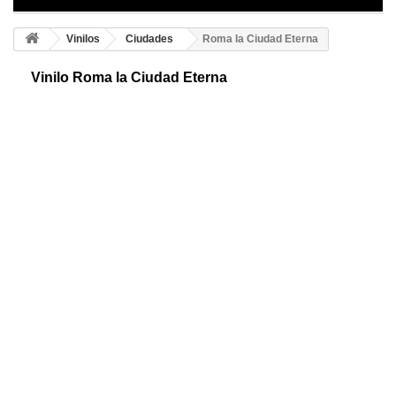
Vinilos
Ciudades
Roma la Ciudad Eterna
Vinilo Roma la Ciudad Eterna
Skyline adhesivo de la ciudad de Roma. Consigue este original diseño
de la ciudad. Te mostramos un dibujo panorámico que recoge la
esencia pura de Roma.