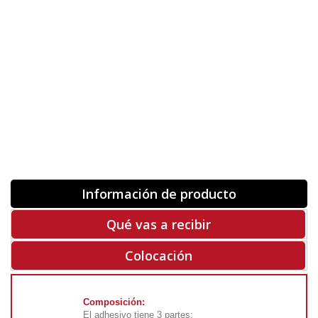
Orientación
ORIGINAL
INVERTIR
-
+
Unidades
Antes 00.00 €
Hoy
00.00 €
COMPRAR
-50%
Rf. V5782
Información de producto
Qué vas a recibir
Colocación
Composición:
El adhesivo tiene 3 partes: