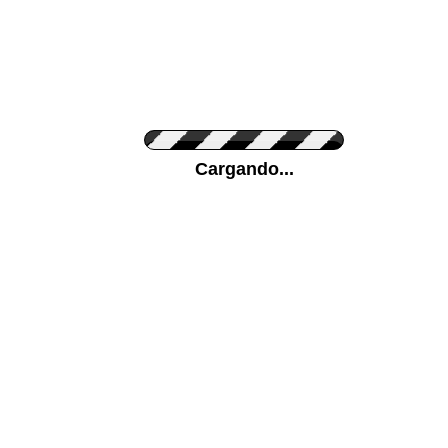
Personaliza el Color del Vinilo
Cargando...
Color de su pared
Mas...
Pon tu foto de Fondo
SUBIR
Personaliza la Medida (ancho x alto)