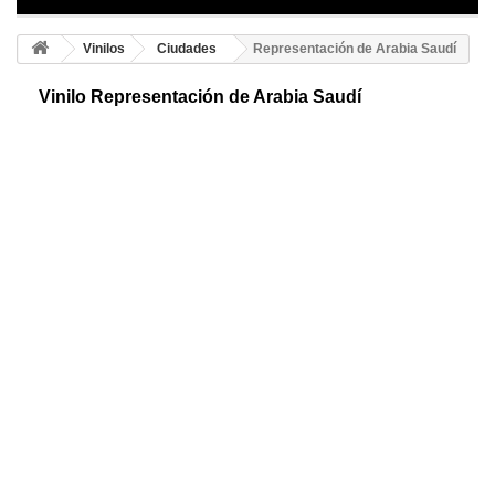
Vinilos
Ciudades
Representación de Arabia Saudí
Vinilo Representación de Arabia Saudí
Vinilo decorativo de Arabia. Te mostramos una representación libre de
Arabia. Es un país asiático y uno de los mayores exportadores de
petróleo del mundo.