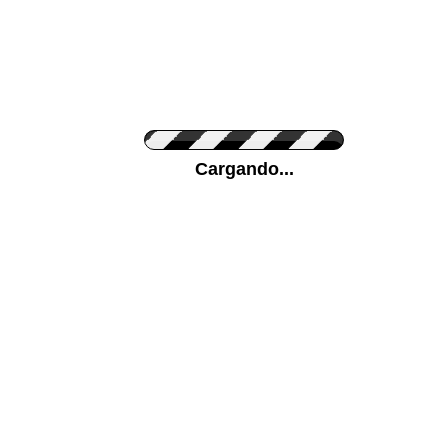
Personaliza el Color del Vinilo
Cargando...
Color de su pared
Mas...
Pon tu foto de Fondo
SUBIR
Personaliza la Medida (ancho x alto)