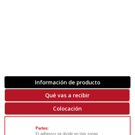
Orientación
ORIGINAL
INVERTIR
-
+
Unidades
Antes 00.00 €
Hoy
00.00 €
COMPRAR
-50%
Rf. V5771
Información de producto
Qué vas a recibir
Colocación
Partes:
El adhesivo se divide en tres zonas