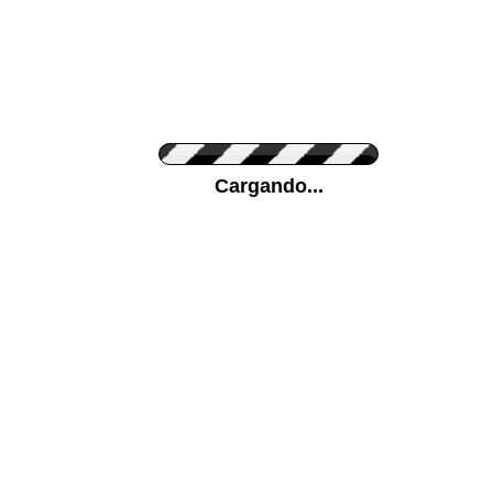
Personaliza el Color del Vinilo
Cargando...
Color de su pared
Mas...
Pon tu foto de Fondo
SUBIR
Personaliza la Medida (ancho x alto)