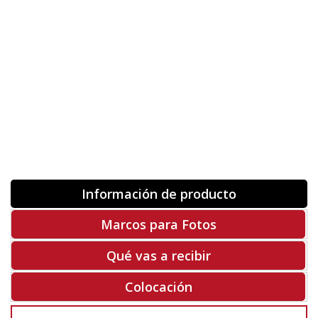
Orientación
ORIGINAL
INVERTIR
-
+
Unidades
Antes 00.00 €
Hoy
00.00 €
COMPRAR
-50%
Rf. V4528
Información de producto
Marcos para Fotos
Qué vas a recibir
Colocación