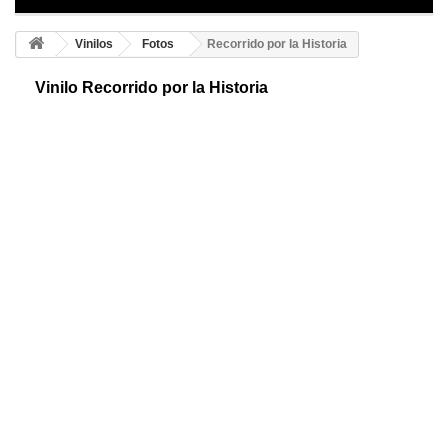
Vinilos
Fotos
Recorrido por la Historia
Vinilo Recorrido por la Historia
Original vinilo en forma de árbol con marcos para colocar fotografías de
diferentes tamaños. Disfruta creando un espacio divertido de forma
sencilla.