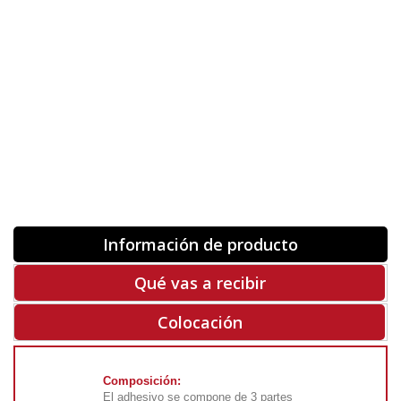
Orientación
ORIGINAL
INVERTIR
-
+
Unidades
Antes 00.00 €
Hoy
00.00 €
COMPRAR
-50%
Rf. V10000
Información de producto
Qué vas a recibir
Colocación
Composición:
El adhesivo se compone de 3 partes