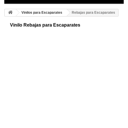
Vinilos para Escaparates
Rebajas para Escaparates
Vinilo Rebajas para Escaparates
Vinilos decorativos especial para Rebajas, escaparates. Originales
adhesivos para publicitar los descuentos de tu negocio. ¡Muchos
colores y medidas!