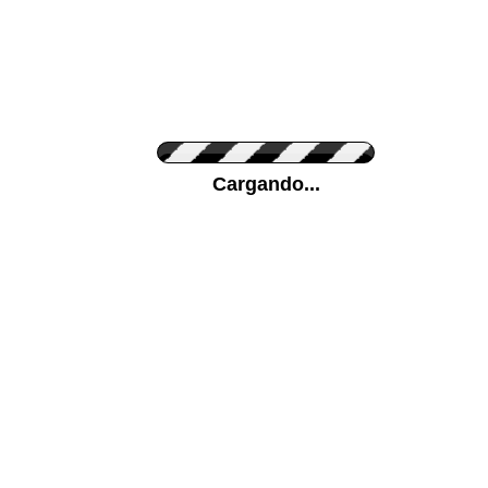
Personaliza el Color del Vinilo
Cargando...
Color de su pared
Mas...
Pon tu foto de Fondo
SUBIR
Personaliza la Medida (ancho x alto)