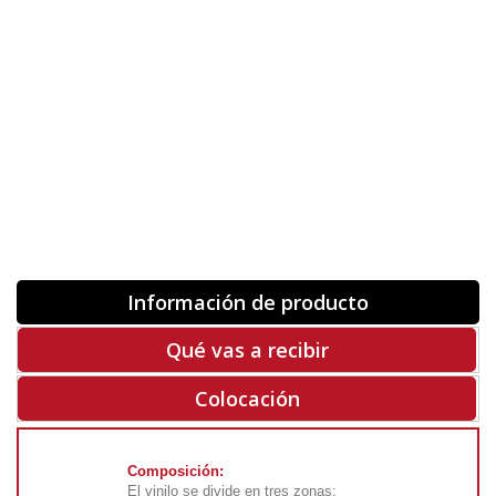
Orientación
ORIGINAL
INVERTIR
-
+
Unidades
Antes 00.00 €
Hoy
00.00 €
COMPRAR
-50%
Rf. V5517
Información de producto
Qué vas a recibir
Colocación
Composición:
El vinilo se divide en tres zonas: