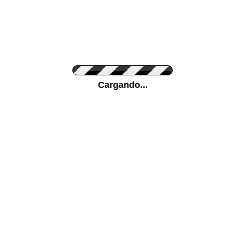
Personaliza el Color del Vinilo
Cargando...
Color de su pared
Mas...
Pon tu foto de Fondo
SUBIR
Personaliza la Medida (ancho x alto)