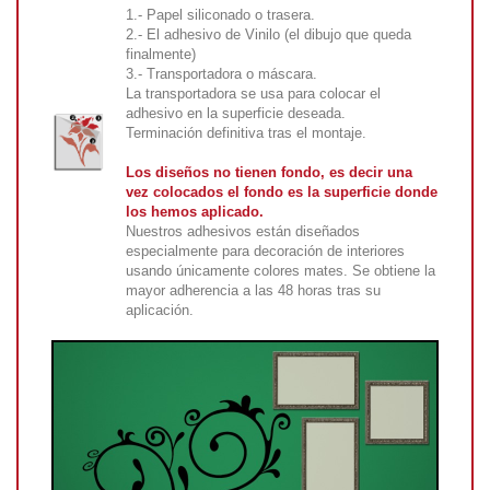
1.- Papel siliconado o trasera.
2.- El adhesivo de Vinilo (el dibujo que queda
finalmente)
3.- Transportadora o máscara.
La transportadora se usa para colocar el
adhesivo en la superficie deseada.
Terminación definitiva tras el montaje.
Los diseños no tienen fondo, es decir una
vez colocados el fondo es la superficie donde
los hemos aplicado.
Nuestros adhesivos están diseñados
especialmente para decoración de interiores
usando únicamente colores mates. Se obtiene la
mayor adherencia a las 48 horas tras su
aplicación.