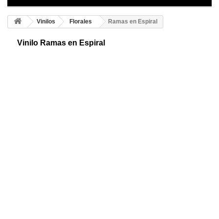
Vinilos
Florales
Ramas en Espiral
Vinilo Ramas en Espiral
Vinilo decorativo floral, diseñado para decorar interiores. Perfecto para
dar alegría a tus paredes crear un ambiente lleno de armonía y
originalidad.