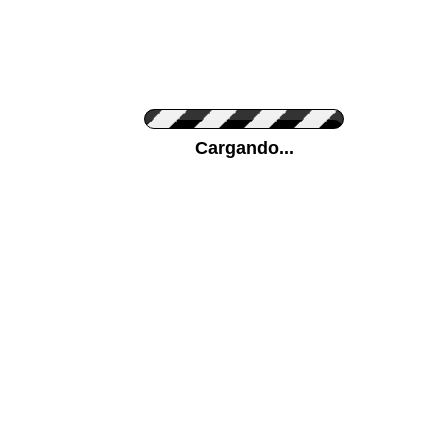
Personaliza el Color del Vinilo
Cargando...
Color de su pared
Mas...
Pon tu foto de Fondo
SUBIR
Personaliza la Medida (ancho x alto)
Orientación
ORIGINAL
INVERTIR