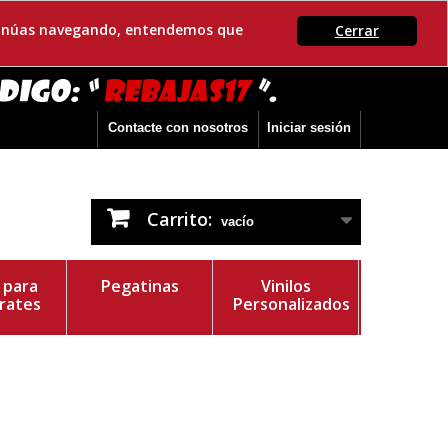
ontinúas navegando, entendemos que
Cerrar
Contacte con nosotros
Iniciar sesión
Carrito:
vacío
s para
Pegatinas
Vinilos
rates
Personalizados
r del Vinilo