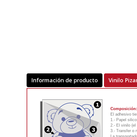
Información de producto
Vinilo Piza
Composición:
El adhesivo tie
1.- Papel silic
2.- El vinilo (
3.- Transfer o
La transportad