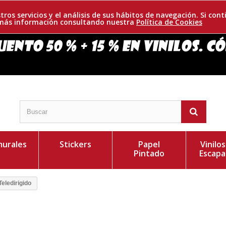
tros servicios y el análisis de sus hábitos de navegación. Si c
r más información consultando nuestra
Política de Cookies
urales
Stickers
Papel
Vinilo
Pintado
Escapa
eledirigido
tas variadas, donde tus hijos podrán escribir y pintar
Personaliza el Colo