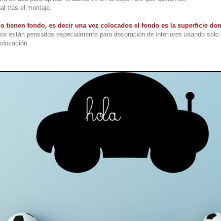
al tras el montaje.
o tienen fondo, es decir una vez colocados el fondo es la superficie do
os están pensados especialmente para decoración de interiores usando sólo 
colocación.