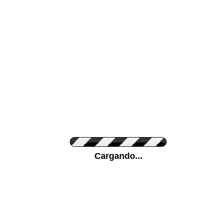
Color de su pared
Pon tu foto de Fo
Personaliza la Med
Cargando...
Orientación
Unidades
Antes 00.00 €