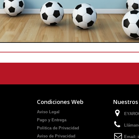
Condiciones Web
Nuestros
Aviso Legal
EYAROC
Pago y Entrega
Lláman
Politica de Privacidad
Aviso de Privacidad
Email: