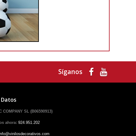
Síganos
 Datos
 COMPANY SL (B06590913)
os ahora:
924.951.202
info@vinilosdecorativos.com