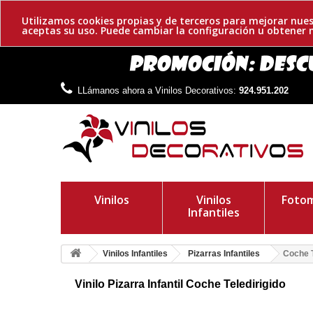
Utilizamos cookies propias y de terceros para mejorar nues
aceptas su uso. Puede cambiar la configuración u obtene
LLámanos ahora a Vinilos Decorativos:
924.951.202
Vinilos
Vinilos
Fotom
Infantiles
Vinilos Infantiles
Pizarras Infantiles
Coche T
Vinilo Pizarra Infantil Coche Teledirigido
Pizarra para niños adhesiva en forma de coche. Divertidas silue
de forma limpia y ordenada.