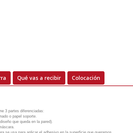
Hoy
00.00 €
-50%
rra
Qué vas a recibir
Colocación
ne 3 partes diferenciadas:
onado o papel soporte.
el diseño que queda en la pared).
 máscara.
ora se usa para aplicar el adhesivo en la superficie que queramos.