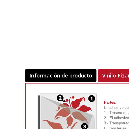
Información de producto
Vinilo Piza
Partes:
El adhesivo tie
1.- Trasera o p
2.- El adhesivo
3.- Transportad
El transfer se 