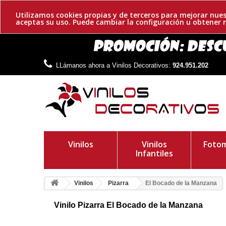
Utilizamos cookies propias y de terceros para mejorar nues
aceptas su uso. Puede cambiar la configuración u obtene
LLámanos ahora a Vinilos Decorativos:
924.951.202
Vinilos
Vinilos
Fotom
Infantiles
Vinilos
Pizarra
El Bocado de la Manzana
Vinilo Pizarra El Bocado de la Manzana
Manzana de pizarra adhesiva, ideal para colocar en cocinas. A
quieres. ¡Crea un ambiente perfecto!