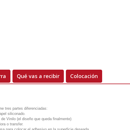
Hoy
00.00 €
-50%
rra
Qué vas a recibir
Colocación
ne tres partes diferenciadas:
apel siliconado.
 de Vinilo (el diseño que queda finalmente)
ora o transfer.
usa para colocar el adhesivo en la superficie deseada.