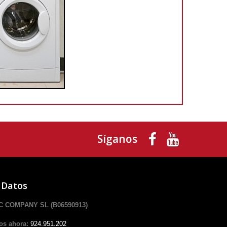
Síganos
 Datos
 COMPANY SL (B06590913)
os ahora:
924.951.202