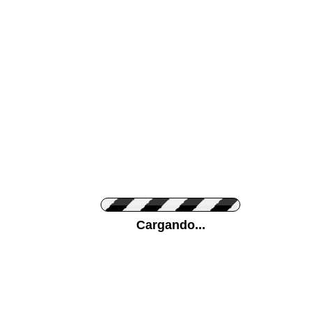
Color de su pared
Pon tu foto de Fo
Personaliza la Med
Cargando...
Orientación
Unidades
Antes 00.00 €