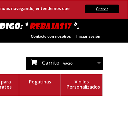
ontinúas navegando, entendemos que
Cerrar
Contacte con nosotros
Iniciar sesión
Carrito:
vacío
s para
Pegatinas
Vinilos
rates
Personalizados
r del Vinilo