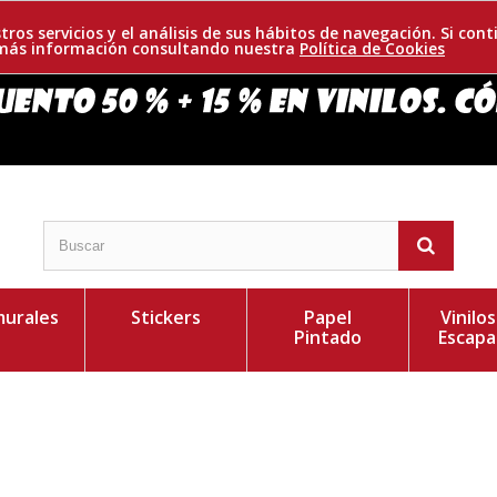
tros servicios y el análisis de sus hábitos de navegación. Si c
r más información consultando nuestra
Política de Cookies
urales
Stickers
Papel
Vinilo
Pintado
Escapa
hora podrás escribir tus notas tantas veces como
Personaliza el Colo