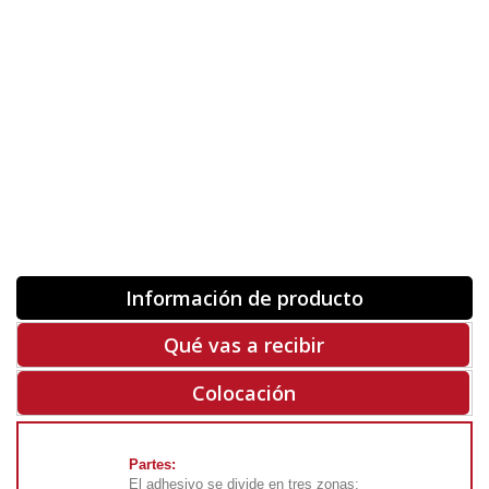
Orientación
ORIGINAL
INVERTIR
-
+
Unidades
Antes 00.00 €
Hoy
00.00 €
COMPRAR
-50%
Rf. V5455
Información de producto
Qué vas a recibir
Colocación
Partes:
El adhesivo se divide en tres zonas: