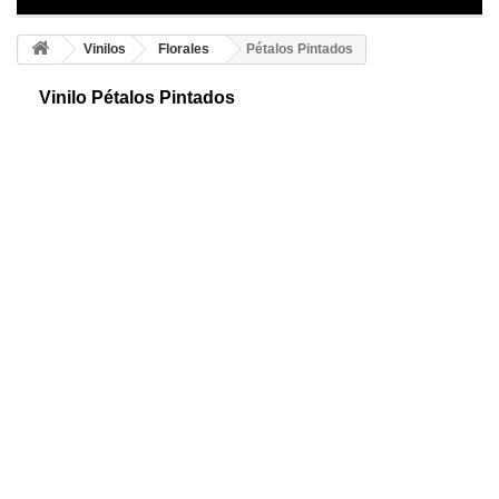
Vinilos
Florales
Pétalos Pintados
Vinilo Pétalos Pintados
Vinilo adhesivo de pétalos. Divertido diseño para dar personalidad a tu
ambiente. Lo podrás colocar donde más te guste. Consigue el tuyo y
marca la diferencia.