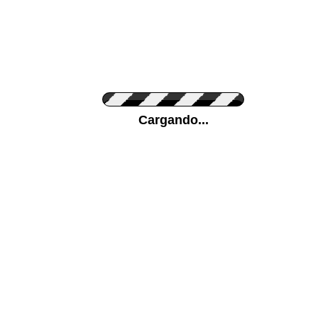
Personaliza el Color del Vinilo
Cargando...
Color de su pared
Mas...
Pon tu foto de Fondo
SUBIR
Personaliza la Medida (ancho x alto)