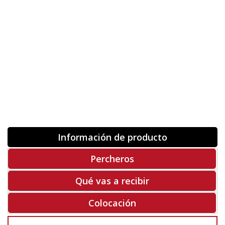
Orientación
ORIGINAL
INVERTIR
-
+
Unidades
Antes 00.00 €
Hoy
00.00 €
COMPRAR
-50%
Rf. V8551
Información de producto
Percheros
Qué vas a recibir
Colocación