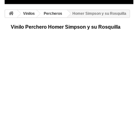
Vinilos
Percheros
Homer Simpson y su Rosquilla
Vinilo Perchero Homer Simpson y su Rosquilla
Perchero adhesivo de Homer Simpson. Te mostramos un perchero para
juveniles ideal para que crees un espacio diferente y divertido
¡Consigue le tuyo!