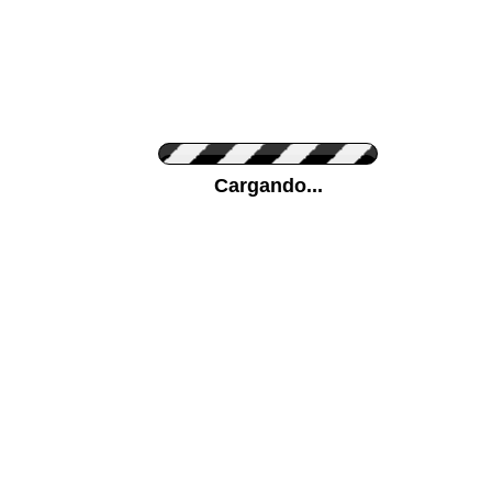
Personaliza el Color del Vinilo
Cargando...
Color de su pared
Mas...
Pon tu foto de Fondo
SUBIR
Personaliza la Medida (ancho x alto)