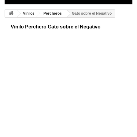
Vinilos
Percheros
Gato sobre el Negativo
Vinilo Perchero Gato sobre el Negativo
Original perchero adhesivo que dará vida y alegría a tus paredes.
Podrás colocar los pomos salientes donde más te guste ¡Diviértete
decorando tu hogar!