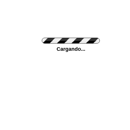
Personaliza el Color del Vinilo
Cargando...
Color de su pared
Mas...
Pon tu foto de Fondo
SUBIR
Personaliza la Medida (ancho x alto)