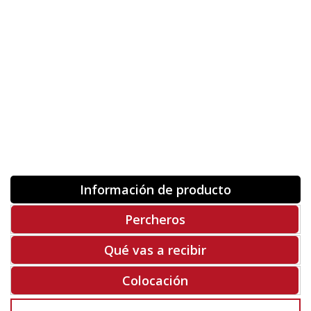
Orientación
ORIGINAL
INVERTIR
-
+
Unidades
Antes 00.00 €
Hoy
00.00 €
COMPRAR
-50%
Rf. V8525
Información de producto
Percheros
Qué vas a recibir
Colocación