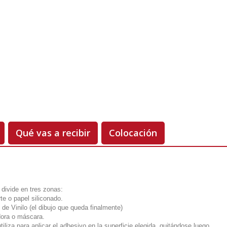
Unidades
Antes 00.00 €
Hoy
00.00 €
-50%
Qué vas a recibir
Colocación
 divide en tres zonas:
te o papel siliconado.
 de Vinilo (el dibujo que queda finalmente)
dora o máscara.
utiliza para aplicar el adhesivo en la superficie elegida, quitándose luego.