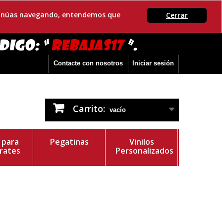
ontinúas navegando, entendemos que
Cerrar
Contacte con nosotros
Iniciar sesión
Carrito:
vacío
s para
Pegatinas
Vinilos
rates
Personalizados
r del Vinilo