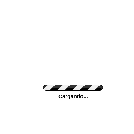
Color de su pared
Pon tu foto de Fo
Cargando...
Personaliza la Med
Orientación