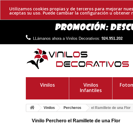
Utilizamos cookies propias y de terceros para mejorar nues
aceptas su uso. Puede cambiar la configuración u obtene
LLámanos ahora a Vinilos Decorativos:
924.951.202
Vinilos
Vinilos
Fotom
Infantiles
Vinilos
Percheros
el Ramillete de una Flor
Vinilo Perchero el Ramillete de una Flor
Vinilo perchero adhesivo, ideal para la decoración de interio
enamorará a tus invitados ¡Marca la diferencia!