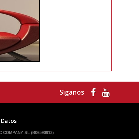
Síganos
 Datos
 COMPANY SL (B06590913)