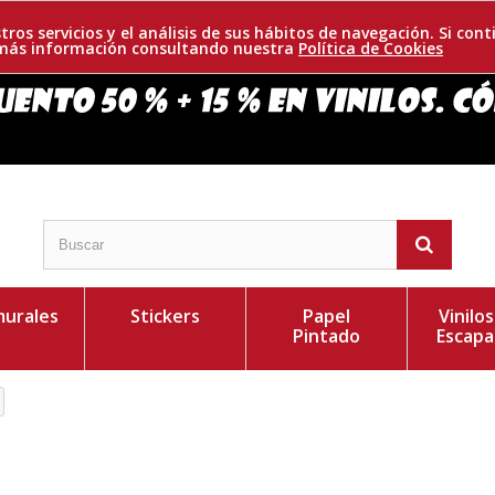
tros servicios y el análisis de sus hábitos de navegación. Si c
r más información consultando nuestra
Política de Cookies
urales
Stickers
Papel
Vinilo
Pintado
Escapa
res. Te presentamos un elegante perchero que
Personaliza el Colo