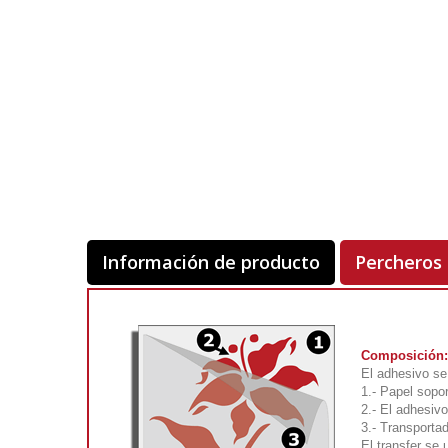
Información de producto
Percheros
Composición:
El adhesivo se
1.- Papel sopor
2.- El adhesivo
3.- Transporta
El transfer se 