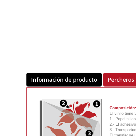
Información de producto
Percheros
Composición:
El vinilo tiene
1.- Papel silic
2.- El adhesivo
3.- Transportad
El transfer se 