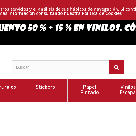
tros servicios y el análisis de sus hábitos de navegación. Si c
r más información consultando nuestra
Política de Cookies
urales
Stickers
Papel
Vinilo
Pintado
Escapa
e amuleto mágico procedente del antiguo Egipto.
Personaliza el Colo