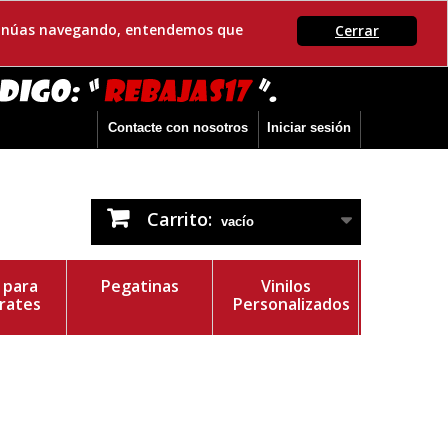
ontinúas navegando, entendemos que
Cerrar
Contacte con nosotros
Iniciar sesión
Carrito:
vacío
s para
Pegatinas
Vinilos
rates
Personalizados
r del Vinilo