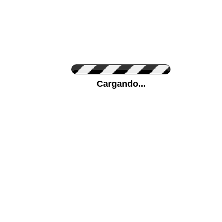
Personaliza el Color del Vinilo
Cargando...
Color de su pared
Mas...
Pon tu foto de Fondo
SUBIR
Personaliza la Medida (ancho x alto)