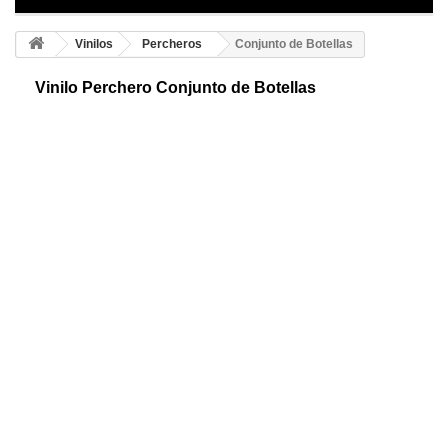
Vinilos
Percheros
Conjunto de Botellas
Vinilo Perchero Conjunto de Botellas
Vinilo decorativo perchero original para cocinas. Divertido diseño que
podrás colocar en tu cocina o en tu salón comedor ¡Llévate el tuyo y
disfruta decorando!