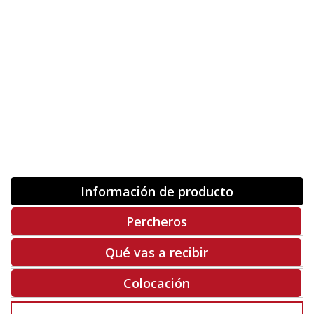
Orientación
ORIGINAL
INVERTIR
-
+
Unidades
Antes 00.00 €
Hoy
00.00 €
COMPRAR
-50%
Rf. V8528
Información de producto
Percheros
Qué vas a recibir
Colocación