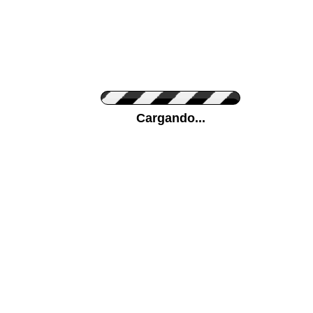
Personaliza el Color del Vinilo
Cargando...
Color de su pared
Mas...
Pon tu foto de Fondo
SUBIR
Personaliza la Medida (ancho x alto)