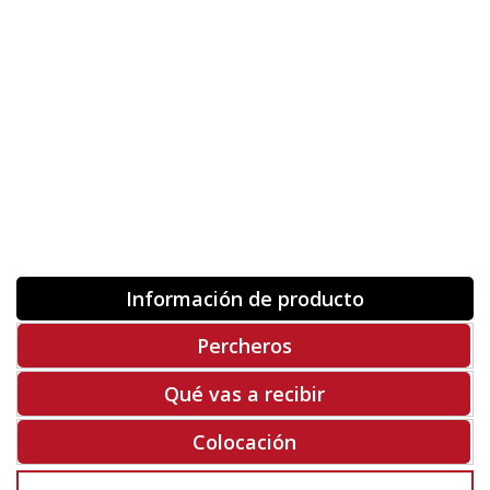
Orientación
ORIGINAL
INVERTIR
-
+
Unidades
Antes 00.00 €
Hoy
00.00 €
COMPRAR
-50%
Rf. V8540
Información de producto
Percheros
Qué vas a recibir
Colocación