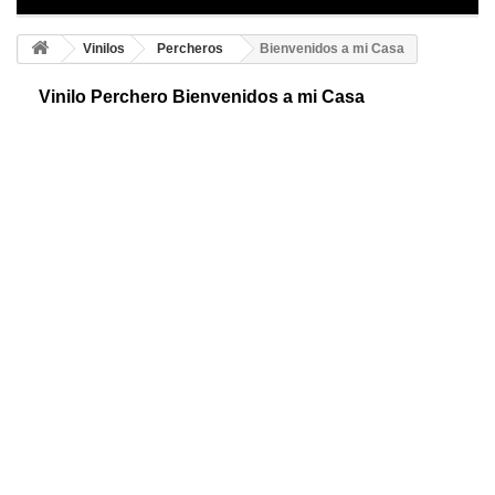
Vinilos
Percheros
Bienvenidos a mi Casa
Vinilo Perchero Bienvenidos a mi Casa
Perchero adhesivo de bienvenida. Disfruta de un sencillo y original
perchero para la entrada de casa. Los pomos los podrás colocar donde
más te guste.