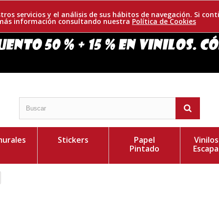
tros servicios y el análisis de sus hábitos de navegación. Si c
r más información consultando nuestra
Política de Cookies
urales
Stickers
Papel
Vinilo
Pintado
Escapa
o diseño para que decores cualquier espacio, adaptado
Personaliza el Colo