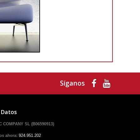
Síganos
 Datos
 COMPANY SL (B06590913)
os ahora:
924.951.202