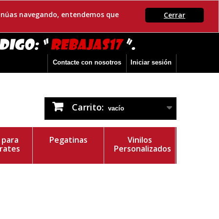
ontinúas navegando, entendemos que
Cerrar
Contacte con nosotros
Iniciar sesión
Carrito:
vacío
s para
Pegatinas
Vinilos
rates
Personalizados
r del Vinilo