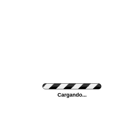
Color de su pared
Pon tu foto de Fo
Cargando...
Personaliza la Med
Orientación