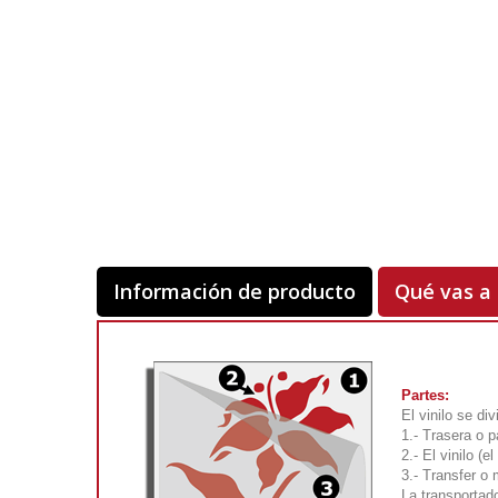
Información de producto
Qué vas a 
Partes:
El vinilo se di
1.- Trasera o p
2.- El vinilo (
3.- Transfer o
La transportad