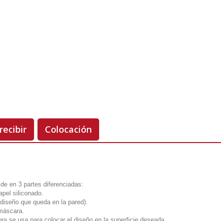
Unidades
Antes 00.00 €
Hoy
00.00 €
-50%
recibir
Colocación
vide en 3 partes diferenciadas:
apel siliconado.
el diseño que queda en la pared).
 máscara.
ora se usa para colocar el diseño en la superficie deseada.