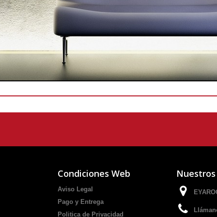
Condiciones Web
Nuestros
Aviso Legal
EYAROC
Pago y Entrega
Lláman
Politica de Privacidad