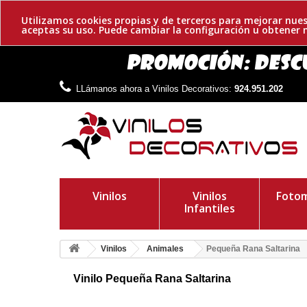
Utilizamos cookies propias y de terceros para mejorar nues
aceptas su uso. Puede cambiar la configuración u obtene
LLámanos ahora a Vinilos Decorativos:
924.951.202
Vinilos
Vinilos
Fotom
Infantiles
Vinilos
Animales
Pequeña Rana Saltarina
Vinilo Pequeña Rana Saltarina
Rana adhesiva saltarina. Te mostramos un original y divertid
tanto para pequeños, como para mayores.