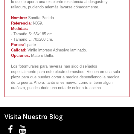
lo que le aporta una excelente resistencia al desgaste y
ralladura, pudiendo además lavarse cómodamente.
Nombre:
Sandía Partida.
Referencia:
N059.
Medidas:
- Tamaño S: 65x185 cm.
- Tamaño L: 70x200 cm.
Partes:
1 parte.
Calidad:
Vinilo impreso Adhesivo laminado.
Opciones:
Mate o Brillo.
Los fotomurales para neveras han sido diseñados
especialmente para este electrodoméstico. Vienen en una sola
pieza para que puedas cortar a medida dependiendo la medida
de tu puerta. Ahora, tanto si es nuevo, como si tiene algún
arañazo, puedes darle una nota de color a tu cocina.
Visita Nuestro Blog