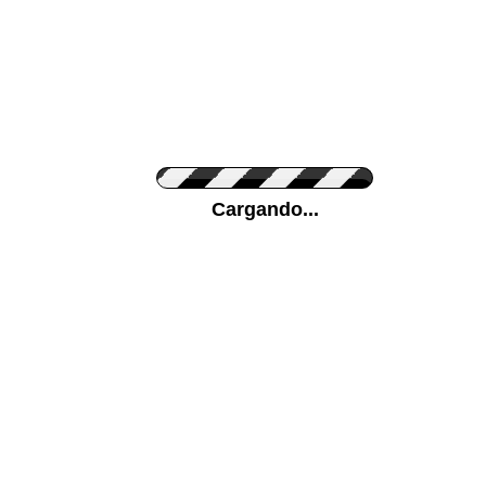
Personaliza el Color del Vinilo
Cargando...
Color de su pared
Mas...
Pon tu foto de Fondo
SUBIR
Personaliza la Medida (ancho x alto)