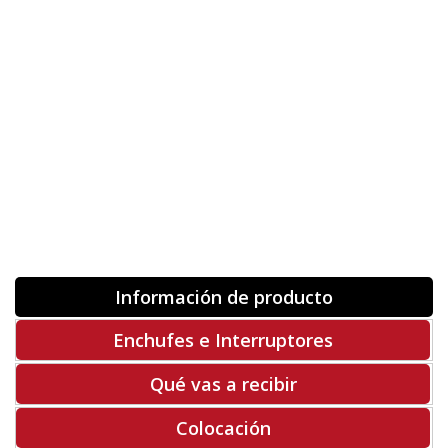
Orientación
ORIGINAL
INVERTIR
-
+
Unidades
Antes 00.00 €
Hoy
00.00 €
COMPRAR
-50%
Rf. V2296
Información de producto
Enchufes e Interruptores
Qué vas a recibir
Colocación