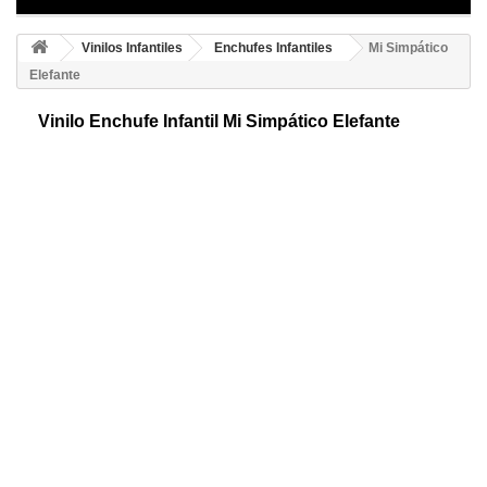
Vinilos Infantiles
Enchufes Infantiles
Mi Simpático
Elefante
Vinilo Enchufe Infantil Mi Simpático Elefante
Mi simpático elefante es un adhesivo ideal para crear espacios
infantiles. Descubre el placer de decorar y hazlo de forma fácil, rápida y
económica.