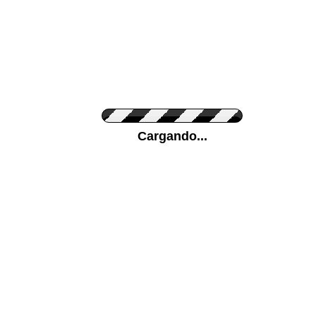
Personaliza el Color del Vinilo
Cargando...
Color de su pared
Mas...
Pon tu foto de Fondo
SUBIR
Personaliza la Medida (ancho x alto)