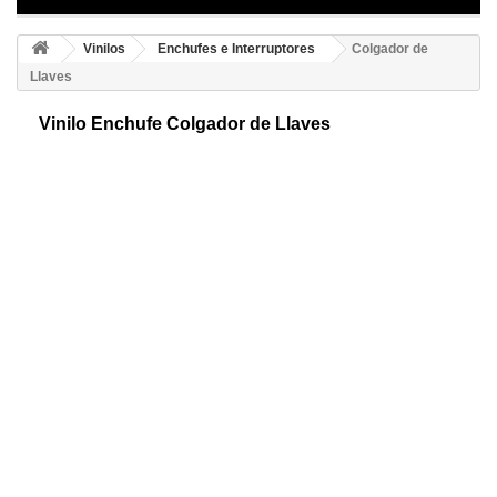
Vinilos
Enchufes e Interruptores
Colgador de
Llaves
Vinilo Enchufe Colgador de Llaves
Adhesivos originales y económicos para tu hogar. Presume de tu
ambiente con este vinilo con llaves colgando exclusivo para
decoraciones de enchufes.