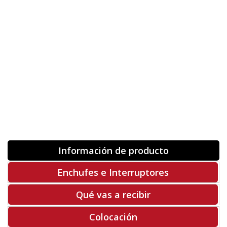
Orientación
ORIGINAL
INVERTIR
-
+
Unidades
Antes 00.00 €
Hoy
00.00 €
COMPRAR
-50%
Rf. V9643
Información de producto
Enchufes e Interruptores
Qué vas a recibir
Colocación